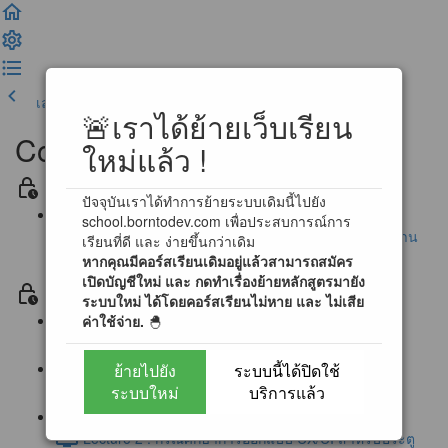
เลคเชอร์ก่อนหน้า
เสร็จสิ้น และดำเนินการต่อ
🚨เราได้ย้ายเว็บเรียน
Complete UX/UI Design
ใหม่แล้ว !
Section ประกาศ / ข้อตกลงสำหรับการเรียนรู้
ปัจจุบันเราได้ทำการย้ายระบบเดิมนี้ไปยัง
school.borntodev.com เพื่อประสบการณ์การ
นโยบายการตอบคำถามข้อสงสัย และ การสนับสนุนผ่าน
เรียนที่ดี และ ง่ายขึ้นกว่าเดิม
หากคุณมีคอร์สเรียนเดิมอยู่แล้วสามารถสมัคร
Community
เปิดบัญชีใหม่ และ กดทำเรื่องย้ายหลักสูตรมายัง
Section 0 โลกของ UX/UI Design (Free)
ระบบใหม่ ได้โดยคอร์สเรียนไม่หาย และ ไม่เสีย
ค่าใช้จ่าย.
🐣
Lecture 0 : First step to UX/UI Designer (1:16)
ย้ายไปยัง
ระบบนี้ได้ปิดใช้
Lecture 1 : ประตูแห่งการออกแบบ UX/UI (2:12)
ระบบใหม่
บริการแล้ว
Lecture 2 : กรณีศึกษาการออกแบบ UX/UI สำหรับประตู