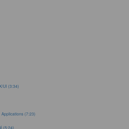
X/UI (3:34)
Applications (7:23)
์ (5:24)