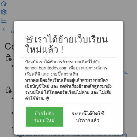
เลคเชอร์ก่อนหน้า
เสร็จสิ้น และดำเนินการต่อ
🚨เราได้ย้ายเว็บเรียน
Complete UX/UI Design
ใหม่แล้ว !
Section ประกาศ / ข้อตกลงสำหรับการเรียนรู้
ปัจจุบันเราได้ทำการย้ายระบบเดิมนี้ไปยัง
school.borntodev.com เพื่อประสบการณ์การ
นโยบายการตอบคำถามข้อสงสัย และ การสนับสนุนผ่าน
เรียนที่ดี และ ง่ายขึ้นกว่าเดิม
หากคุณมีคอร์สเรียนเดิมอยู่แล้วสามารถสมัคร
Community
เปิดบัญชีใหม่ และ กดทำเรื่องย้ายหลักสูตรมายัง
Section 0 โลกของ UX/UI Design (Free)
ระบบใหม่ ได้โดยคอร์สเรียนไม่หาย และ ไม่เสีย
ค่าใช้จ่าย.
🐣
Lecture 0 : First step to UX/UI Designer (1:16)
ย้ายไปยัง
ระบบนี้ได้ปิดใช้
Lecture 1 : ประตูแห่งการออกแบบ UX/UI (2:12)
ระบบใหม่
บริการแล้ว
Lecture 2 : กรณีศึกษาการออกแบบ UX/UI สำหรับประตู