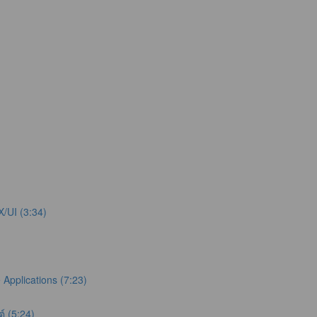
X/UI (3:34)
Applications (7:23)
์ (5:24)