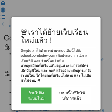
เลคเชอร์ก่อนหน้า
เสร็จสิ้น และดำเนินการต่อ
🚨เราได้ย้ายเว็บเรียน
Complete UX/UI Design
ใหม่แล้ว !
Section ประกาศ / ข้อตกลงสำหรับการเรียนรู้
ปัจจุบันเราได้ทำการย้ายระบบเดิมนี้ไปยัง
school.borntodev.com เพื่อประสบการณ์การ
นโยบายการตอบคำถามข้อสงสัย และ การสนับสนุนผ่าน
เรียนที่ดี และ ง่ายขึ้นกว่าเดิม
หากคุณมีคอร์สเรียนเดิมอยู่แล้วสามารถสมัคร
Community
เปิดบัญชีใหม่ และ กดทำเรื่องย้ายหลักสูตรมายัง
Section 0 โลกของ UX/UI Design (Free)
ระบบใหม่ ได้โดยคอร์สเรียนไม่หาย และ ไม่เสีย
ค่าใช้จ่าย.
🐣
Lecture 0 : First step to UX/UI Designer (1:16)
ย้ายไปยัง
ระบบนี้ได้ปิดใช้
Lecture 1 : ประตูแห่งการออกแบบ UX/UI (2:12)
ระบบใหม่
บริการแล้ว
Lecture 2 : กรณีศึกษาการออกแบบ UX/UI สำหรับประตู