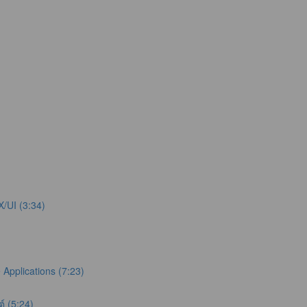
X/UI (3:34)
Applications (7:23)
์ (5:24)