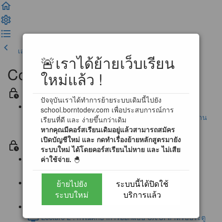
เลคเชอร์ก่อนหน้า
เสร็จสิ้น และดำเนินการต่อ
🚨เราได้ย้ายเว็บเรียน
Complete UX/UI Design
ใหม่แล้ว !
Section ประกาศ / ข้อตกลงสำหรับการเรียนรู้
ปัจจุบันเราได้ทำการย้ายระบบเดิมนี้ไปยัง
school.borntodev.com เพื่อประสบการณ์การ
นโยบายการตอบคำถามข้อสงสัย และ การสนับสนุนผ่าน
เรียนที่ดี และ ง่ายขึ้นกว่าเดิม
หากคุณมีคอร์สเรียนเดิมอยู่แล้วสามารถสมัคร
Community
เปิดบัญชีใหม่ และ กดทำเรื่องย้ายหลักสูตรมายัง
Section 0 โลกของ UX/UI Design (Free)
ระบบใหม่ ได้โดยคอร์สเรียนไม่หาย และ ไม่เสีย
ค่าใช้จ่าย.
🐣
Lecture 0 : First step to UX/UI Designer (1:16)
ย้ายไปยัง
ระบบนี้ได้ปิดใช้
Lecture 1 : ประตูแห่งการออกแบบ UX/UI (2:12)
ระบบใหม่
บริการแล้ว
Lecture 2 : กรณีศึกษาการออกแบบ UX/UI สำหรับประตู