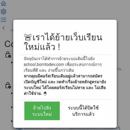
เลคเชอร์ก่อนหน้า
เสร็จสิ้น และดำเนินการต่อ
🚨เราได้ย้ายเว็บเรียน
Complete UX/UI Design
ใหม่แล้ว !
Section ประกาศ / ข้อตกลงสำหรับการเรียนรู้
ปัจจุบันเราได้ทำการย้ายระบบเดิมนี้ไปยัง
school.borntodev.com เพื่อประสบการณ์การ
นโยบายการตอบคำถามข้อสงสัย และ การสนับสนุนผ่าน
เรียนที่ดี และ ง่ายขึ้นกว่าเดิม
หากคุณมีคอร์สเรียนเดิมอยู่แล้วสามารถสมัคร
Community
เปิดบัญชีใหม่ และ กดทำเรื่องย้ายหลักสูตรมายัง
Section 0 โลกของ UX/UI Design (Free)
ระบบใหม่ ได้โดยคอร์สเรียนไม่หาย และ ไม่เสีย
ค่าใช้จ่าย.
🐣
Lecture 0 : First step to UX/UI Designer (1:16)
ย้ายไปยัง
ระบบนี้ได้ปิดใช้
Lecture 1 : ประตูแห่งการออกแบบ UX/UI (2:12)
ระบบใหม่
บริการแล้ว
Lecture 2 : กรณีศึกษาการออกแบบ UX/UI สำหรับประตู