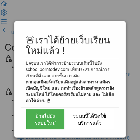
เลคเชอร์ก่อนหน้า
เสร็จสิ้น และดำเนินการต่อ
🚨เราได้ย้ายเว็บเรียน
Complete UX/UI Design
ใหม่แล้ว !
Section ประกาศ / ข้อตกลงสำหรับการเรียนรู้
ปัจจุบันเราได้ทำการย้ายระบบเดิมนี้ไปยัง
school.borntodev.com เพื่อประสบการณ์การ
นโยบายการตอบคำถามข้อสงสัย และ การสนับสนุนผ่าน
เรียนที่ดี และ ง่ายขึ้นกว่าเดิม
หากคุณมีคอร์สเรียนเดิมอยู่แล้วสามารถสมัคร
Community
เปิดบัญชีใหม่ และ กดทำเรื่องย้ายหลักสูตรมายัง
Section 0 โลกของ UX/UI Design (Free)
ระบบใหม่ ได้โดยคอร์สเรียนไม่หาย และ ไม่เสีย
ค่าใช้จ่าย.
🐣
Lecture 0 : First step to UX/UI Designer (1:16)
ย้ายไปยัง
ระบบนี้ได้ปิดใช้
Lecture 1 : ประตูแห่งการออกแบบ UX/UI (2:12)
ระบบใหม่
บริการแล้ว
Lecture 2 : กรณีศึกษาการออกแบบ UX/UI สำหรับประตู