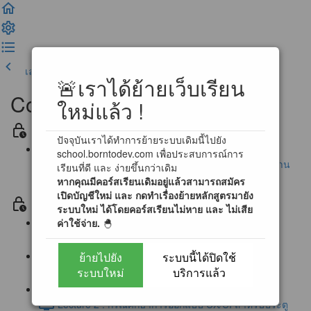
เลคเชอร์ก่อนหน้า
เสร็จสิ้น และดำเนินการต่อ
🚨เราได้ย้ายเว็บเรียน
Complete UX/UI Design
ใหม่แล้ว !
Section ประกาศ / ข้อตกลงสำหรับการเรียนรู้
ปัจจุบันเราได้ทำการย้ายระบบเดิมนี้ไปยัง
school.borntodev.com เพื่อประสบการณ์การ
นโยบายการตอบคำถามข้อสงสัย และ การสนับสนุนผ่าน
เรียนที่ดี และ ง่ายขึ้นกว่าเดิม
หากคุณมีคอร์สเรียนเดิมอยู่แล้วสามารถสมัคร
Community
เปิดบัญชีใหม่ และ กดทำเรื่องย้ายหลักสูตรมายัง
Section 0 โลกของ UX/UI Design (Free)
ระบบใหม่ ได้โดยคอร์สเรียนไม่หาย และ ไม่เสีย
ค่าใช้จ่าย.
🐣
Lecture 0 : First step to UX/UI Designer (1:16)
ย้ายไปยัง
ระบบนี้ได้ปิดใช้
Lecture 1 : ประตูแห่งการออกแบบ UX/UI (2:12)
ระบบใหม่
บริการแล้ว
Lecture 2 : กรณีศึกษาการออกแบบ UX/UI สำหรับประตู