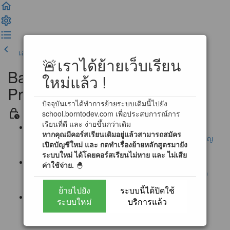
เลคเชอร์ก่อนหน้า
เสร็จสิ้น และดำเนินการต่อ
🚨เราได้ย้ายเว็บเรียน
Basic Problem Solving for
ใหม่แล้ว !
Programming
ปัจจุบันเราได้ทำการย้ายระบบเดิมนี้ไปยัง
ข่าวสาร และ ข้อตกลงในการเรียน
school.borntodev.com เพื่อประสบการณ์การ
เรียนที่ดี และ ง่ายขึ้นกว่าเดิม
หากคุณมีคอร์สเรียนเดิมอยู่แล้วสามารถสมัคร
ประกาศ : แก้ไขช่องทางการส่งอีเมลแบบฝึกหัด ! (สำคัญ
เปิดบัญชีใหม่ และ กดทำเรื่องย้ายหลักสูตรมายัง
มาก !!)
ระบบใหม่ ได้โดยคอร์สเรียนไม่หาย และ ไม่เสีย
ค่าใช้จ่าย.
🐣
ประกาศ : ผู้เรียนสามารถทำแบบฝึกหัดผ่านระบบตรวจ
อัตโนมัติได้แล้ว !! [สำคัญมาก]
ย้ายไปยัง
ระบบนี้ได้ปิดใช้
ระบบใหม่
บริการแล้ว
ประกาศ : การเข้าใช้งาน Online Programming
Laboratory 2.0 (3/12/2560)