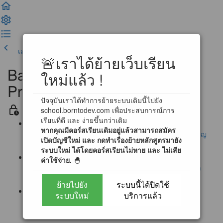
เลคเชอร์ก่อนหน้า
เสร็จสิ้น และดำเนินการต่อ
🚨เราได้ย้ายเว็บเรียน
Basic Problem Solving for
ใหม่แล้ว !
Programming
ปัจจุบันเราได้ทำการย้ายระบบเดิมนี้ไปยัง
ข่าวสาร และ ข้อตกลงในการเรียน
school.borntodev.com เพื่อประสบการณ์การ
เรียนที่ดี และ ง่ายขึ้นกว่าเดิม
หากคุณมีคอร์สเรียนเดิมอยู่แล้วสามารถสมัคร
ประกาศ : แก้ไขช่องทางการส่งอีเมลแบบฝึกหัด ! (สำคัญ
เปิดบัญชีใหม่ และ กดทำเรื่องย้ายหลักสูตรมายัง
มาก !!)
ระบบใหม่ ได้โดยคอร์สเรียนไม่หาย และ ไม่เสีย
ค่าใช้จ่าย.
🐣
ประกาศ : ผู้เรียนสามารถทำแบบฝึกหัดผ่านระบบตรวจ
อัตโนมัติได้แล้ว !! [สำคัญมาก]
ย้ายไปยัง
ระบบนี้ได้ปิดใช้
ระบบใหม่
บริการแล้ว
ประกาศ : การเข้าใช้งาน Online Programming
Laboratory 2.0 (3/12/2560)