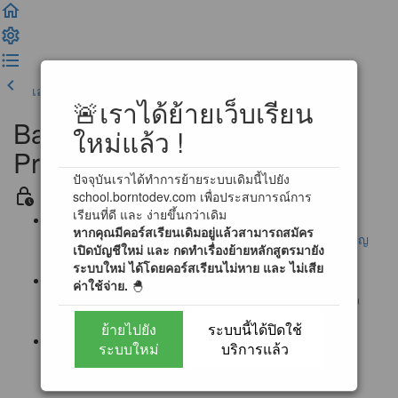
เลคเชอร์ก่อนหน้า
เสร็จสิ้น และดำเนินการต่อ
🚨เราได้ย้ายเว็บเรียน
Basic Problem Solving for
ใหม่แล้ว !
Programming
ปัจจุบันเราได้ทำการย้ายระบบเดิมนี้ไปยัง
ข่าวสาร และ ข้อตกลงในการเรียน
school.borntodev.com เพื่อประสบการณ์การ
เรียนที่ดี และ ง่ายขึ้นกว่าเดิม
หากคุณมีคอร์สเรียนเดิมอยู่แล้วสามารถสมัคร
ประกาศ : แก้ไขช่องทางการส่งอีเมลแบบฝึกหัด ! (สำคัญ
เปิดบัญชีใหม่ และ กดทำเรื่องย้ายหลักสูตรมายัง
มาก !!)
ระบบใหม่ ได้โดยคอร์สเรียนไม่หาย และ ไม่เสีย
ค่าใช้จ่าย.
🐣
ประกาศ : ผู้เรียนสามารถทำแบบฝึกหัดผ่านระบบตรวจ
อัตโนมัติได้แล้ว !! [สำคัญมาก]
ย้ายไปยัง
ระบบนี้ได้ปิดใช้
ระบบใหม่
บริการแล้ว
ประกาศ : การเข้าใช้งาน Online Programming
Laboratory 2.0 (3/12/2560)