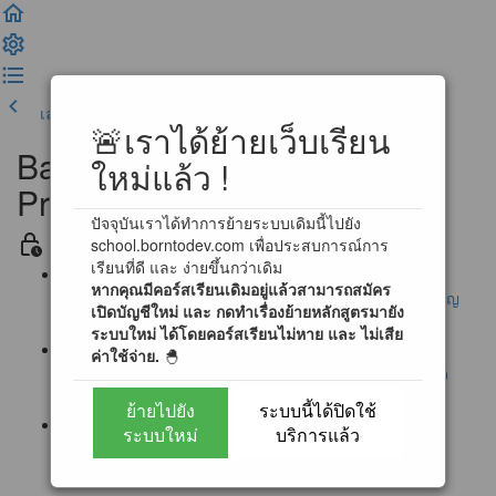
เลคเชอร์ก่อนหน้า
เสร็จสิ้น และดำเนินการต่อ
🚨เราได้ย้ายเว็บเรียน
Basic Problem Solving for
ใหม่แล้ว !
Programming
ปัจจุบันเราได้ทำการย้ายระบบเดิมนี้ไปยัง
ข่าวสาร และ ข้อตกลงในการเรียน
school.borntodev.com เพื่อประสบการณ์การ
เรียนที่ดี และ ง่ายขึ้นกว่าเดิม
หากคุณมีคอร์สเรียนเดิมอยู่แล้วสามารถสมัคร
ประกาศ : แก้ไขช่องทางการส่งอีเมลแบบฝึกหัด ! (สำคัญ
เปิดบัญชีใหม่ และ กดทำเรื่องย้ายหลักสูตรมายัง
มาก !!)
ระบบใหม่ ได้โดยคอร์สเรียนไม่หาย และ ไม่เสีย
ค่าใช้จ่าย.
🐣
ประกาศ : ผู้เรียนสามารถทำแบบฝึกหัดผ่านระบบตรวจ
อัตโนมัติได้แล้ว !! [สำคัญมาก]
ย้ายไปยัง
ระบบนี้ได้ปิดใช้
ระบบใหม่
บริการแล้ว
ประกาศ : การเข้าใช้งาน Online Programming
Laboratory 2.0 (3/12/2560)