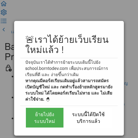
เลคเชอร์ก่อนหน้า
เสร็จสิ้น และดำเนินการต่อ
🚨เราได้ย้ายเว็บเรียน
Basic Problem Solving for
ใหม่แล้ว !
Programming
ปัจจุบันเราได้ทำการย้ายระบบเดิมนี้ไปยัง
ข่าวสาร และ ข้อตกลงในการเรียน
school.borntodev.com เพื่อประสบการณ์การ
เรียนที่ดี และ ง่ายขึ้นกว่าเดิม
หากคุณมีคอร์สเรียนเดิมอยู่แล้วสามารถสมัคร
ประกาศ : แก้ไขช่องทางการส่งอีเมลแบบฝึกหัด ! (สำคัญ
เปิดบัญชีใหม่ และ กดทำเรื่องย้ายหลักสูตรมายัง
มาก !!)
ระบบใหม่ ได้โดยคอร์สเรียนไม่หาย และ ไม่เสีย
ค่าใช้จ่าย.
🐣
ประกาศ : ผู้เรียนสามารถทำแบบฝึกหัดผ่านระบบตรวจ
อัตโนมัติได้แล้ว !! [สำคัญมาก]
ย้ายไปยัง
ระบบนี้ได้ปิดใช้
ระบบใหม่
บริการแล้ว
ประกาศ : การเข้าใช้งาน Online Programming
Laboratory 2.0 (3/12/2560)