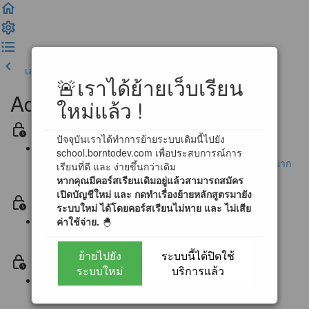
เลคเชอร์ก่อนหน้า
เสร็จสิ้น และดำเนินการต่อ
🚨เราได้ย้ายเว็บเรียน
Advance Problem Solving
ใหม่แล้ว !
Section -1 ประกาศ / คำถามที่พบบ่อย / คู่มือการใช้ระบบ
ปัจจุบันเราได้ทำการย้ายระบบเดิมนี้ไปยัง
school.borntodev.com เพื่อประสบการณ์การ
ประกาศ การใช้งานระบบแบบฝึกหัดออนไลน์ (สำคัญมาก
เรียนที่ดี และ ง่ายขึ้นกว่าเดิม
หากคุณมีคอร์สเรียนเดิมอยู่แล้วสามารถสมัคร
!)
เปิดบัญชีใหม่ และ กดทำเรื่องย้ายหลักสูตรมายัง
Section 0 แนะนำบทเรียน / ปรับพื้นฐาน
ระบบใหม่ ได้โดยคอร์สเรียนไม่หาย และ ไม่เสีย
ค่าใช้จ่าย.
🐣
Lecture 0 ทำความเข้าใจกับ Algorithm (1:30)
ย้ายไปยัง
ระบบนี้ได้ปิดใช้
Section 2 เรียนรู้กับสิ่งที่เรียกว่า Flowchart
ระบบใหม่
บริการแล้ว
Lecture 1 รู้จักกับผังงาน และ การทำงาน (2:42)