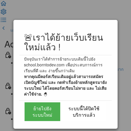
เลคเชอร์ก่อนหน้า
เสร็จสิ้น และดำเนินการต่อ
🚨เราได้ย้ายเว็บเรียน
Advance Problem Solving
ใหม่แล้ว !
Section -1 ประกาศ / คำถามที่พบบ่อย / คู่มือการใช้ระบบ
ปัจจุบันเราได้ทำการย้ายระบบเดิมนี้ไปยัง
school.borntodev.com เพื่อประสบการณ์การ
ประกาศ การใช้งานระบบแบบฝึกหัดออนไลน์ (สำคัญมาก
เรียนที่ดี และ ง่ายขึ้นกว่าเดิม
หากคุณมีคอร์สเรียนเดิมอยู่แล้วสามารถสมัคร
!)
เปิดบัญชีใหม่ และ กดทำเรื่องย้ายหลักสูตรมายัง
Section 0 แนะนำบทเรียน / ปรับพื้นฐาน
ระบบใหม่ ได้โดยคอร์สเรียนไม่หาย และ ไม่เสีย
ค่าใช้จ่าย.
🐣
Lecture 0 ทำความเข้าใจกับ Algorithm (1:30)
ย้ายไปยัง
ระบบนี้ได้ปิดใช้
Section 2 เรียนรู้กับสิ่งที่เรียกว่า Flowchart
ระบบใหม่
บริการแล้ว
Lecture 1 รู้จักกับผังงาน และ การทำงาน (2:42)