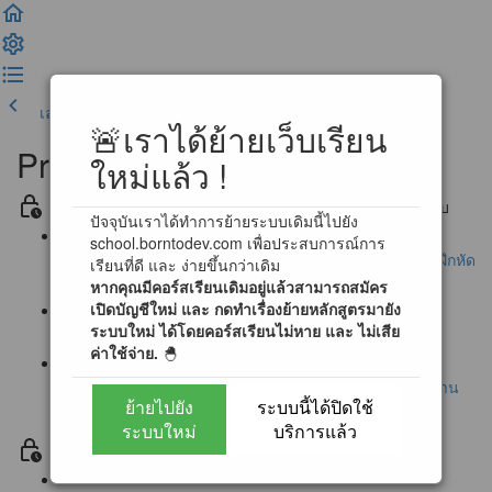
เลคเชอร์ก่อนหน้า
เสร็จสิ้น และดำเนินการต่อ
🚨เราได้ย้ายเว็บเรียน
Programming for Everyone
ใหม่แล้ว !
Section -1 ประกาศ / คำถามที่พบบ่อย / คู่มือการใช้งานระบบ
ปัจจุบันเราได้ทำการย้ายระบบเดิมนี้ไปยัง
school.borntodev.com เพื่อประสบการณ์การ
ประกาศ : การเข้าใช้ห้องเรียนสำหรับเข้าใช้งานแบบฝึกหัด
เรียนที่ดี และ ง่ายขึ้นกว่าเดิม
หากคุณมีคอร์สเรียนเดิมอยู่แล้วสามารถสมัคร
CODE.org
เปิดบัญชีใหม่ และ กดทำเรื่องย้ายหลักสูตรมายัง
ระบบใหม่ ได้โดยคอร์สเรียนไม่หาย และ ไม่เสีย
แบบสอบถามก่อนเรียน
ค่าใช้จ่าย.
🐣
นโยบายการตอบคำถามข้อสงสัย และ การสนับสนุนผ่าน
ย้ายไปยัง
ระบบนี้ได้ปิดใช้
Community
ระบบใหม่
บริการแล้ว
Section 0 แนะนำบทเรียน / ปรับพื้นฐาน